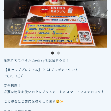
店頭にてモバイルEnekeyを設定すると！
【鼻セレブプレミアム】を1箱プレゼント中です！
ヾ(｡>﹏<｡)ﾉﾞ
完全無料！
必要な物はお使いのクレジットカードとスマートフォンの２つ！
この機会にご来店お待ちしてます
スタッフ対応時間