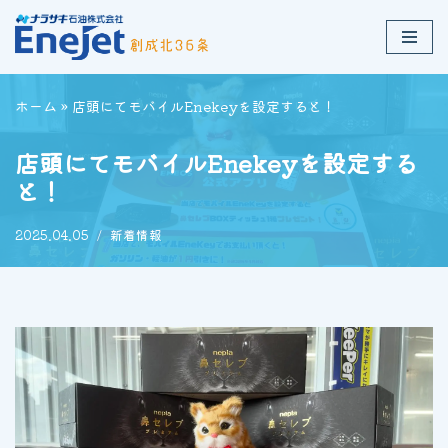
コ
ン
テ
ホーム
»
店頭にてモバイルEnekeyを設定すると！
ン
ツ
店頭にてモバイルEnekeyを設定する
へ
と！
ス
キ
2025.04.05
新着情報
ッ
プ