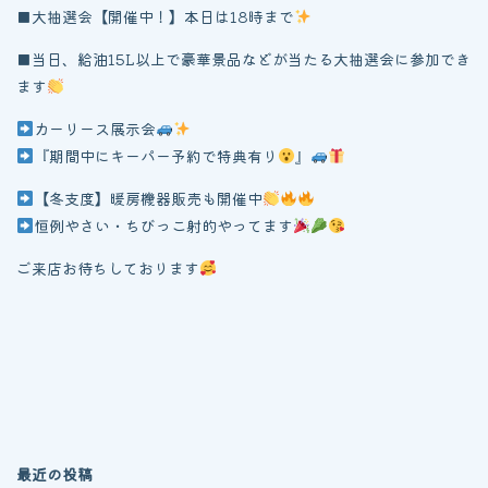
■大抽選会【開催中！】本日は18時まで
■当日、給油15L以上で豪華景品などが当たる大抽選会に参加でき
ます
カーリース展示会
『期間中にキーパー予約で特典有り
』
【冬支度】暖房機器販売も開催中
恒例やさい・ちびっこ射的やってます
ご来店お待ちしております
最近の投稿