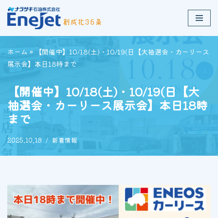
コ
ン
テ
ホーム
»
【開催中】10/18(土)・10/19(日【大抽選会・カーリース
ン
展示会】本日18時まで
ツ
へ
【開催中】10/18(土)・10/19(日【大
ス
抽選会・カーリース展示会】本日18時
キ
まで
ッ
プ
2025.10.18
新着情報